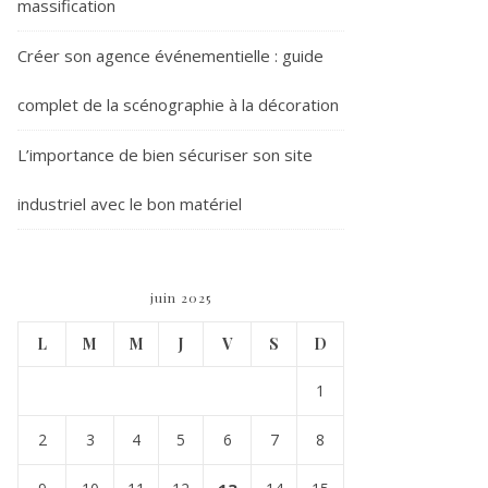
massification
Créer son agence événementielle : guide
complet de la scénographie à la décoration
L’importance de bien sécuriser son site
industriel avec le bon matériel
juin 2025
L
M
M
J
V
S
D
1
2
3
4
5
6
7
8